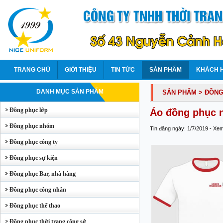
TRANG CHỦ
GIỚI THIỆU
TIN TỨC
SẢN PHẨM
KHÁCH 
DANH MỤC SẢN PHẨM
SẢN PHẨM
> ĐỒN
Đồng phục lớp
Áo đồng phục 
Đồng phục nhóm
Tin đăng ngày: 1/7/2019 - Xe
Đồng phục công ty
Đồng phục sự kiện
Đồng phục Bar, nhà hàng
Đồng phục công nhân
Đồng phục thể thao
Đồng phục thời trang công sở