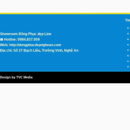
Tin
Showroom Đồng Phục đẹp Line
☎️ Hotline: 0984.837.959
Web: http://dongphucdepnghean.com
Địa chỉ: Số 37 Bạch Liêu, Trường Vinh, Nghệ An
Design by TVC Media