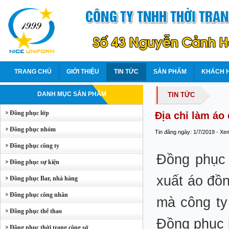
TRANG CHỦ
GIỚI THIỆU
TIN TỨC
SẢN PHẨM
KHÁCH 
DANH MỤC SẢN PHẨM
TIN TỨC
Đồng phục lớp
Địa chỉ làm áo 
Đồng phục nhóm
Tin đăng ngày: 1/7/2019 - Xe
Đồng phục công ty
Đồng phục 
Đồng phục sự kiện
xuất áo đồ
Đồng phục Bar, nhà hàng
Đồng phục công nhân
mà công ty
Đồng phục thể thao
Đồng phục l
Đồng phục thời trang công sở