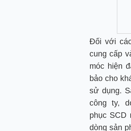
Đối với cá
cung cấp v
móc hiện đ
bảo cho khá
sử dụng. S
công ty, 
phục SCD n
dòng sản p