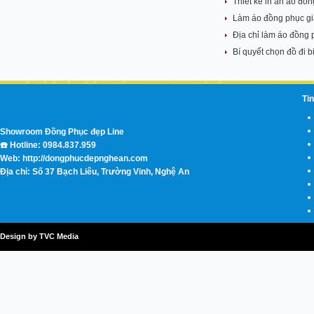
Thiết kế in ấn áo đồ
Làm áo đồng phục gi
Địa chỉ làm áo đồng 
Bí quyết chọn đồ đi 
Tin
Showroom Đồng Phục đẹp Line
☎️ Hotline: 0984.837.959
Web: http://dongphucdepnghean.com
Địa chỉ: Số 37 Bạch Liêu, Trường Vinh, Nghệ An
Design by TVC Media