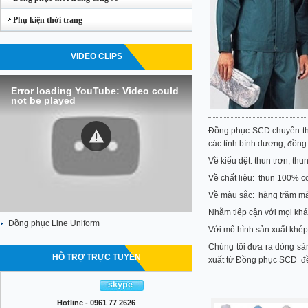
Phụ kiện thời trang
VIDEO CLIPS
Error loading YouTube: Video could
not be played
Đồng phục SCD chuyên thi
các tỉnh bình dương, đồng 
Về kiểu dệt: thun trơn, thu
Về chất liệu: thun 100% co
Về màu sắc: hàng trăm mà
Nhằm tiếp cận với mọi khác
Đồng phục Line Uniform
Với mô hình sản xuất khép 
Chúng tôi đưa ra dòng sả
HỖ TRỢ TRỰC TUYẾN
xuất từ Đồng phục SCD đề
Hotline - 0961 77 2626