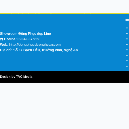
Tin
Showroom Đồng Phục đẹp Line
☎️ Hotline: 0984.837.959
Web: http://dongphucdepnghean.com
Địa chỉ: Số 37 Bạch Liêu, Trường Vinh, Nghệ An
Design by TVC Media