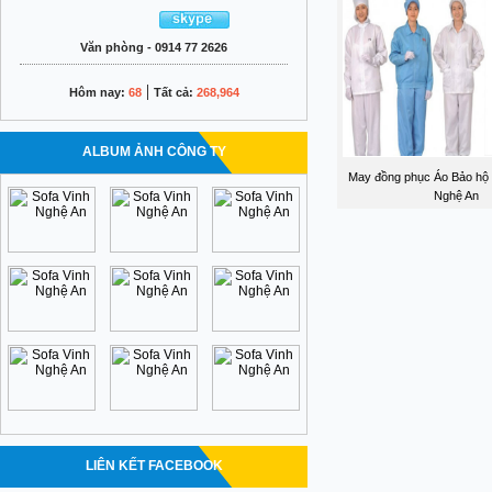
Văn phòng - 0914 77 2626
|
Hôm nay:
68
Tất cả:
268,964
ALBUM ẢNH CÔNG TY
May đồng phục Áo Bảo hộ 
Nghệ An
LIÊN KẾT FACEBOOK