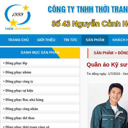
TRANG CHỦ
GIỚI THIỆU
TIN TỨC
SẢN PHẨM
KHÁCH 
DANH MỤC SẢN PHẨM
SẢN PHẨM
> ĐỒN
Đồng phục lớp
Quần áo Kỹ sư 
Đồng phục nhóm
Tin đăng ngày: 1/7/2019 - Xe
Đồng phục công ty
Đồng phục sự kiện
Đồng phục Bar, nhà hàng
Đồng phục công nhân
Đồng phục thể thao
Đồng phục thời trang công sở