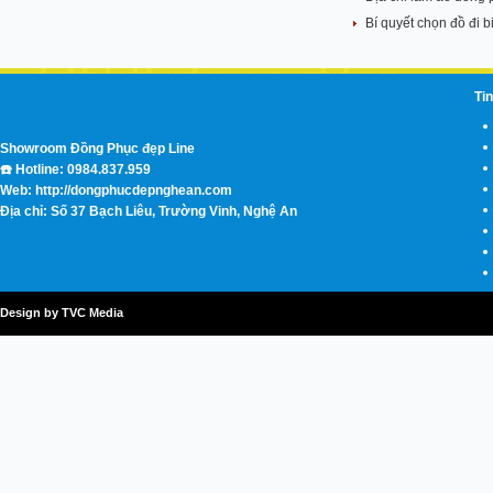
Bí quyết chọn đồ đi 
Tin
Showroom Đồng Phục đẹp Line
☎️ Hotline: 0984.837.959
Web: http://dongphucdepnghean.com
Địa chỉ: Số 37 Bạch Liêu, Trường Vinh, Nghệ An
Design by TVC Media