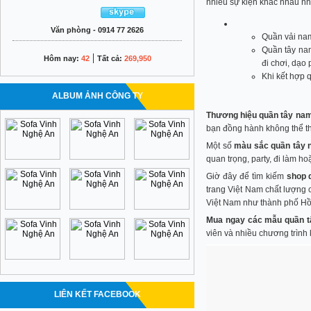
nhiều sự kiện khác nhau nh
Văn phòng - 0914 77 2626
Quần vải nam
Quần tây nam
|
Hôm nay:
42
Tất cả:
269,950
đi chơi, dạo p
Khi kết hợp q
ALBUM ẢNH CÔNG TY
Thương hiệu quần tây nam
bạn đồng hành không thể thi
Một số
màu sắc quần tây 
quan trọng, party, đi làm hoặ
Giờ đây để tìm kiếm
shop 
trang Việt Nam chất lượng
Việt Nam như thành phố Hồ 
Mua ngay các mẫu quần t
viên và nhiều chương trình 
LIÊN KẾT FACEBOOK