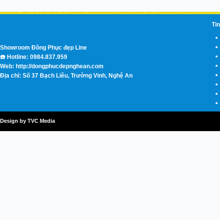
Tin
Showroom Đồng Phục đẹp Line
☎️ Hotline: 0984.837.959
Web: http://dongphucdepnghean.com
Địa chỉ: Số 37 Bạch Liêu, Trường Vinh, Nghệ An
Design by TVC Media