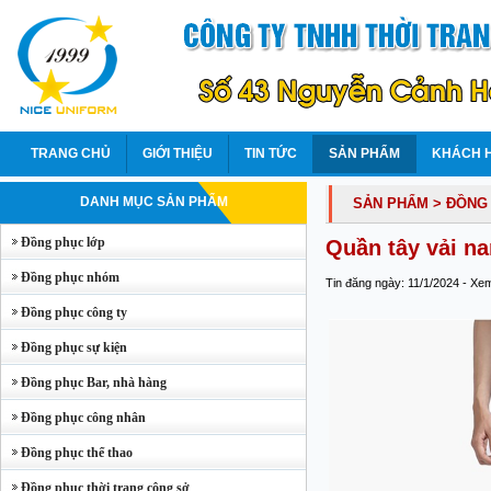
TRANG CHỦ
GIỚI THIỆU
TIN TỨC
SẢN PHẨM
KHÁCH 
DANH MỤC SẢN PHẨM
SẢN PHẨM
> ĐỒNG
Đồng phục lớp
Quần tây vải n
Đồng phục nhóm
Tin đăng ngày: 11/1/2024 - Xe
Đồng phục công ty
Đồng phục sự kiện
Đồng phục Bar, nhà hàng
Đồng phục công nhân
Đồng phục thể thao
Đồng phục thời trang công sở