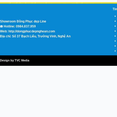
Tin
Showroom Đồng Phục đẹp Line
☎️ Hotline: 0984.837.959
Web: http://dongphucdepnghean.com
Địa chỉ: Số 37 Bạch Liêu, Trường Vinh, Nghệ An
Design by TVC Media