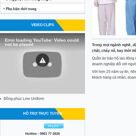
Phụ kiện thời trang
VIDEO CLIPS
Error loading YouTube: Video could
not be played
Trong mọi ngành nghề, đặ
chất, cháy nổ, hay thời ti
Quần áo bảo hộ lao động k
doanh nghiệp đối với ngườ
Với hơn 25 năm uy tín, N
khách hàng cá nhân, doanh
Đồng phục Line Uniform
HỖ TRỢ TRỰC TUYẾN
Hotline - 0961 77 2626