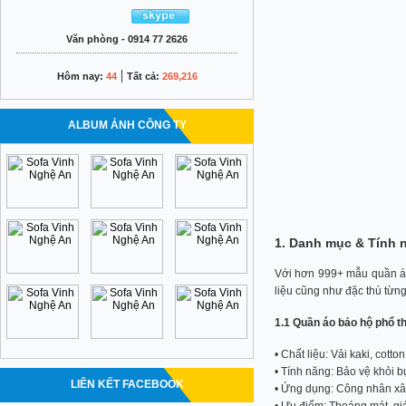
Văn phòng - 0914 77 2626
|
Hôm nay:
44
Tất cả:
269,216
ALBUM ẢNH CÔNG TY
1. Danh mục & Tính 
Với hơn 999+ mẫu quần á
liệu cũng như đặc thù từ
1.1 Quần áo bảo hộ phổ t
• Chất liệu: Vải kaki, cotto
• Tính năng: Bảo vệ khỏi b
LIÊN KẾT FACEBOOK
• Ứng dụng: Công nhân xâ
• Ưu điểm: Thoáng mát, gi