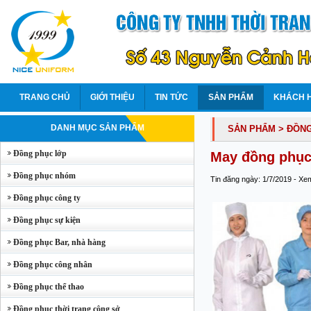
TRANG CHỦ
GIỚI THIỆU
TIN TỨC
SẢN PHẨM
KHÁCH 
DANH MỤC SẢN PHẨM
SẢN PHẨM
> ĐỒN
Đồng phục lớp
May đồng phục
Đồng phục nhóm
Tin đăng ngày: 1/7/2019 - Xe
Đồng phục công ty
Đồng phục sự kiện
Đồng phục Bar, nhà hàng
Đồng phục công nhân
Đồng phục thể thao
Đồng phục thời trang công sở