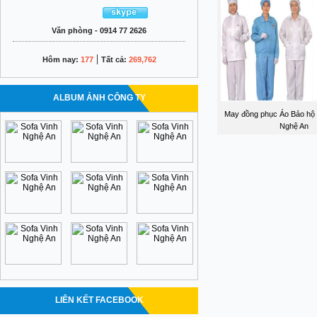
Văn phòng - 0914 77 2626
|
Hôm nay:
177
Tất cả:
269,762
ALBUM ẢNH CÔNG TY
May đồng phục Áo Bảo hộ 
Nghệ An
LIÊN KẾT FACEBOOK