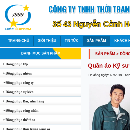
TRANG CHỦ
GIỚI THIỆU
TIN TỨC
SẢN PHẨM
KHÁCH 
DANH MỤC SẢN PHẨM
SẢN PHẨM
> ĐỒN
Đồng phục lớp
Quần áo Kỹ sư 
Đồng phục nhóm
Tin đăng ngày: 1/7/2019 - Xe
Đồng phục công ty
Đồng phục sự kiện
Đồng phục Bar, nhà hàng
Đồng phục công nhân
Đồng phục thể thao
Đồng phục thời trang công sở