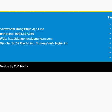
Tin
Showroom Đồng Phục đẹp Line
☎️ Hotline: 0984.837.959
Web: http://dongphucdepnghean.com
Địa chỉ: Số 37 Bạch Liêu, Trường Vinh, Nghệ An
Design by TVC Media