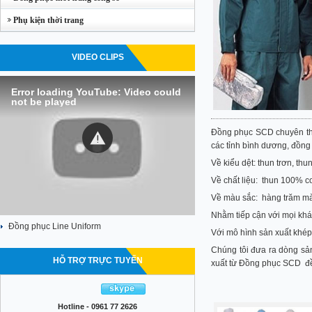
Phụ kiện thời trang
VIDEO CLIPS
Error loading YouTube: Video could
not be played
Đồng phục SCD chuyên thi
các tỉnh bình dương, đồng 
Về kiểu dệt: thun trơn, thu
Về chất liệu: thun 100% co
Về màu sắc: hàng trăm mà
Nhằm tiếp cận với mọi khác
Đồng phục Line Uniform
Với mô hình sản xuất khép 
Chúng tôi đưa ra dòng sả
HỖ TRỢ TRỰC TUYẾN
xuất từ Đồng phục SCD đề
Hotline - 0961 77 2626